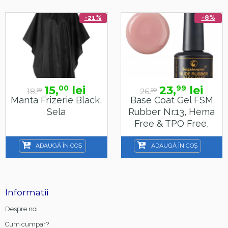
-21%
-8%
15,
lei
23,
lei
00
99
18,
26,
99
00
Manta Frizerie Black,
Base Coat Gel FSM
Sela
Rubber Nr.13, Hema
Free & TPO Free,
15ml
ADAUGĂ ÎN COȘ
ADAUGĂ ÎN COȘ
Informatii
Despre noi
Cum cumpar?