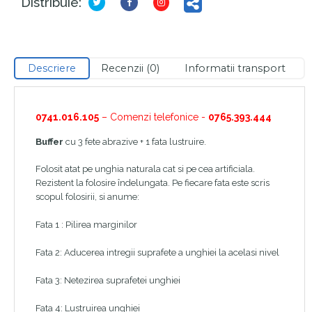
Distribuie:
Descriere
Recenzii (0)
Informatii transport
0741.016.105
– Comenzi telefonice -
0765.393.444
Buffer
cu 3 fete abrazive + 1 fata lustruire.
Folosit atat pe unghia naturala cat si pe cea artificiala.
Rezistent la folosire îndelungata. Pe fiecare fata este scris
scopul folosirii, si anume:
Fata 1 : Pilirea marginilor
Fata 2: Aducerea intregii suprafete a unghiei la acelasi nivel
Fata 3: Netezirea suprafetei unghiei
Fata 4: Lustruirea unghiei