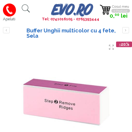
Cosul meu
0 Produse
0,
lei
00
Tel: 0741016105 - 0765393444
Apelati
Buffer Unghii multicolor cu 4 fete,
Sela
-20%