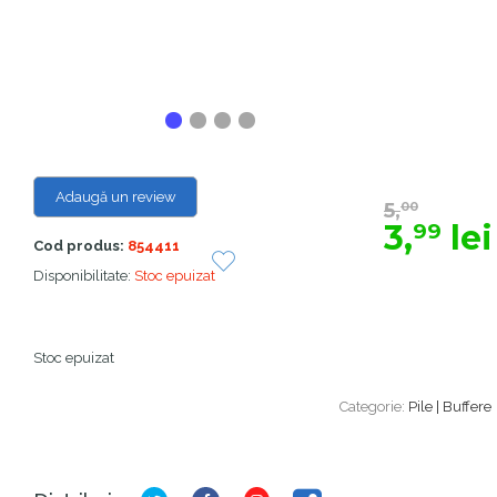
Adaugă un review
5,
00
3,
lei
99
Cod produs:
854411
Disponibilitate:
Stoc epuizat
Stoc epuizat
Categorie:
Pile | Buffere