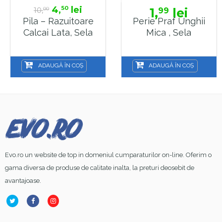
4,
lei
50
10,
1,
lei
99
00
Pila – Razuitoare
Perie Praf Unghii
Calcai Lata, Sela
Mica , Sela
ADAUGĂ ÎN COȘ
ADAUGĂ ÎN COȘ
Evo.ro un website de top in domeniul cumparaturilor on-line. Oferim o
gama diversa de produse de calitate inalta, la preturi deosebit de
avantajoase.