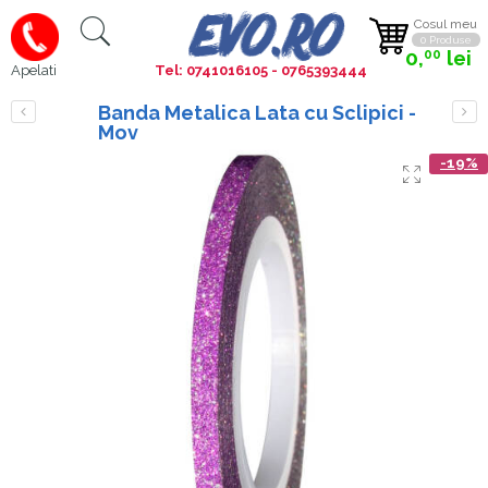
Cosul meu
0 Produse
0,
lei
00
Tel: 0741016105 - 0765393444
Apelati
Banda Metalica Lata cu Sclipici -
Mov
-19%