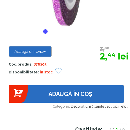
3,
00
Adaugă un review
2,
lei
44
Cod produs:
876305
Disponibilitate:
în stoc
ADAUGĂ ÎN COȘ
Categorie:
Decoratiuni ( paiete , sclipici , etc )
Cantitate: