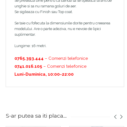
Se preseaza bine pentru ca banda sa se lipeasca strans de
unghie si sa nu ramana goluri de aer.
Se sigileaza cu Finish sau Top coat.
Se taie cu fofecuta la dimensiunile dorite pentru creearea
modelului. Are o parte adeziva, nu e nevoie de lipici
suplimentar.
Lungime: 16 metri.
0765.393.444
– Comenzi telefonice
0741.016.105
– Comenzi telefonice
Luni-Duminica, 10:00-22:00
S-ar putea sa iti placa...