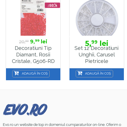
-50%
9,
lei
99
20,
5,
lei
99
00
Decoratiuni Tip
Set 12 Decoratiuni
Diamant, Rosii
Unghii, Carusel
Cristale, G506-RD
Pietricele
Decorative Tip
Perla S306, Sela
ADAUGĂ ÎN COȘ
ADAUGĂ ÎN COȘ
Evo.ro un website de top in domeniul cumparaturilor on-line. Oferim o