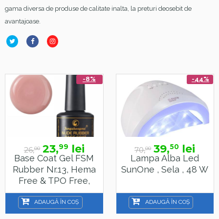
gama diversa de produse de calitate inalta, la preturi deosebit de
avantajoase.
-8%
-44%
23,
lei
39,
lei
99
50
26,
70,
00
00
Base Coat Gel FSM
Lampa Alba Led
Rubber Nr.13, Hema
SunOne , Sela , 48 W
Free & TPO Free,
15ml
ADAUGĂ ÎN COȘ
ADAUGĂ ÎN COȘ