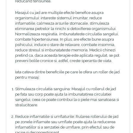
reducand tensiunea.
Masajul cu jad are multiple efecte benefice asupra
organismului: intareste sistemul imunitar, reduce
inflamatiile, calmeaza arsurile stomacale, stimuleaza
eliminarea pietrelor la rinichi si detoxifierea organismului.
Normalizeaza respiratia, imbunatateste circulatia sangelui,
combate hipertensiunea. In plus, are efecte bune asupra
psihicului, induce o stare de relaxare, combate insomnia,
reduce stresul si imbunatateste memoria. Medicii chinezi
pretind ca, daca aceasta terapie este aplicata regulat, se pot
preveni bolile cronice si, astfel, creste speranta de viata.
Iata cateva dintre beneficiile pe care le ofera un roller de jad
pentru masaj:
Stimuleaza circulatia sanguina: Masajul cu rollerul de jad
pe fata sau corp poate ajuta la imbunatatirea circulatiei
sangelui, ceea ce poate contribui la o piele mai sanatoasa si
stralucitoare.
Reduce inflamatiile si umflaturile: Rularea rollerului de jad
pe zonele inflamate sau umflate poate ajuta la reducerea
inflamatiilor si a senzatiei de umflare, prin efectul sau de
racire si decongestionant.