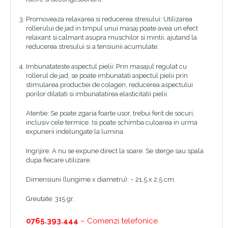
Promoveaza relaxarea si reducerea stresului: Utilizarea
rollerului de jad in timpul unui masaj poate avea un efect
relaxant si calmant asupra muschilor si mintii, ajutand la
reducerea stresului si a tensiunii acumulate.
Imbunatateste aspectul pielii: Prin masajul regulat cu
rollerul de jad, se poate imbunatati aspectul pielii prin
stimularea productiei de colagen, reducerea aspectului
porilor dilatati si imbunatatirea elasticitatii pielii.
Atentie: Se poate zgaria foarte usor, trebui ferit de socuri,
inclusiv cele termice. Isi poate schimba culoarea in urma
expunerii indelungate la lumina.
Ingrijire: A nu se expune direct la soare. Se sterge sau spala
dupa fiecare utilizare.
Dimensiuni (lungime x diametru): ~ 21,5 x 2,5 cm.
Greutate: 315 gr.
0765.393.444
– Comenzi telefonice