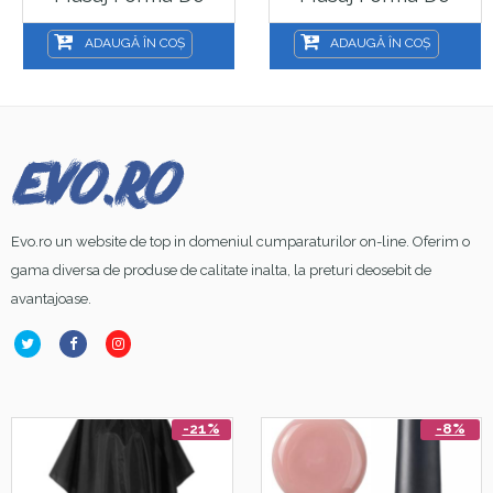
Ciuperca Sela
Peste 11 Cm
ADAUGĂ ÎN COȘ
ADAUGĂ ÎN COȘ
Evo.ro un website de top in domeniul cumparaturilor on-line. Oferim o
gama diversa de produse de calitate inalta, la preturi deosebit de
avantajoase.
-21%
-8%