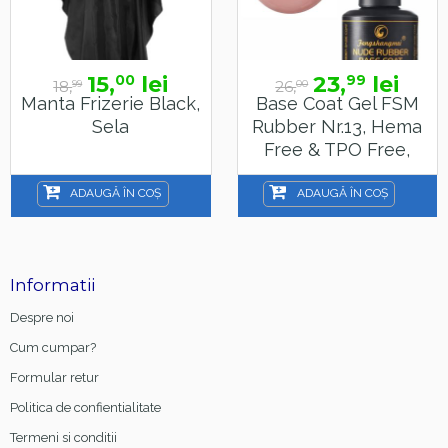
15,
lei
23,
lei
00
99
18,
26,
99
00
Manta Frizerie Black,
Base Coat Gel FSM
Sela
Rubber Nr.13, Hema
Free & TPO Free,
15ml
ADAUGĂ ÎN COȘ
ADAUGĂ ÎN COȘ
Informatii
Despre noi
Cum cumpar?
Formular retur
Politica de confientialitate
Termeni si conditii