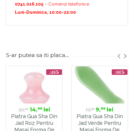
0741.016.105
– Comenzi telefonice
Luni-Duminica, 10:00-22:00
S-ar putea sa iti placa...
-25%
-50%
14,
lei
9,
lei
99
99
20,
19,
00
99
Piatra Gua Sha Din
Piatra Gua Sha Din
Jad Roz Pentru
Jad Verde Pentru
Masaj Forma De
Masaj Forma De