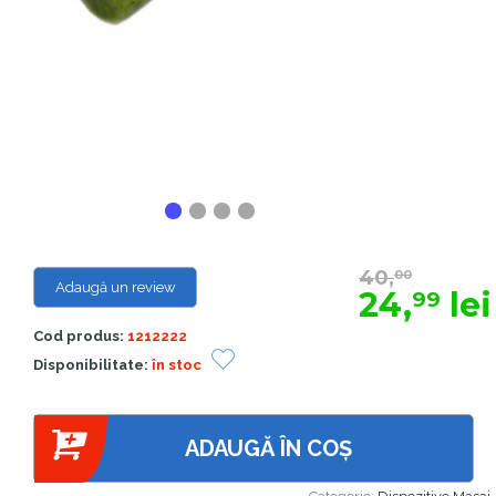
40,
00
Adaugă un review
24,
lei
99
Cod produs:
1212222
Disponibilitate:
în stoc
ADAUGĂ ÎN COȘ