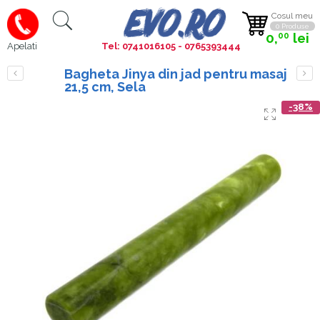
Cosul meu
0 Produse
0,
lei
00
Tel: 0741016105 - 0765393444
Apelati
Bagheta Jinya din jad pentru masaj
21,5 cm, Sela
-38%