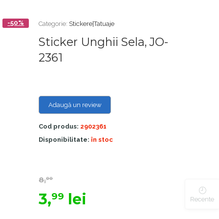
-50%
Categorie:
Stickere|Tatuaje
Sticker Unghii Sela, JO-
2361
Adaugă un review
Cod produs:
2902361
Disponibilitate:
în stoc
8,
00
3,
lei
99
Recente