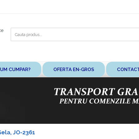
Cauta
ce
aici
UM CUMPAR?
OFERTA EN-GROS
CONTAC
Sela, JO-2361