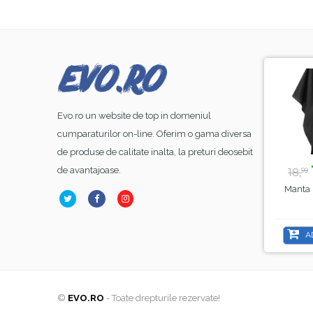
-8%
-44%
Evo.ro un website de top in domeniul
cumparaturilor on-line. Oferim o gama diversa
de produse de calitate inalta, la preturi deosebit
23,
lei
39,
lei
99
50
de avantajoase.
26,
70,
18,
00
00
99
Base Coat Gel FSM
Lampa Alba Led SunOne
Manta F
bber Nr.13, Hema Free
, Sela , 48 W
& TPO Free, 15ml
ADAUGĂ ÎN COȘ
ADAUGĂ ÎN COȘ
AD
©
EVO.RO
- Toate drepturile rezervate!