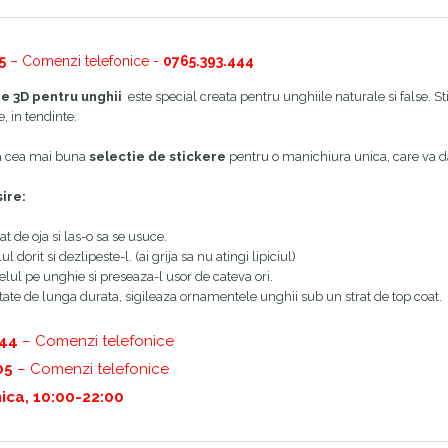
5
– Comenzi telefonice -
0765.393.444
re 3D pentru unghii
este special creata pentru unghiile naturale si false. S
, in tendinte.
a cea mai buna
selectie de stickere
pentru o manichiura unica, care va da 
ire:
at de oja si las-o sa se usuce.
 dorit si dezlipeste-l. (ai grija sa nu atingi lipiciul)
ul pe unghie si preseaza-l usor de cateva ori.
tate de lunga durata, sigileaza ornamentele unghii sub un strat de top coat.
444
– Comenzi telefonice
05
– Comenzi telefonice
ica, 10:00-22:00