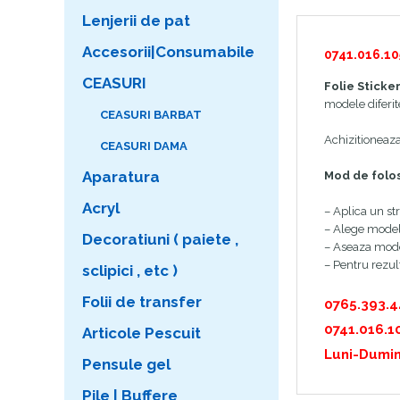
Lenjerii de pat
Accesorii|Consumabile
0741.016.10
CEASURI
Folie Sticke
modele diferite
CEASURI BARBAT
Achizitioneaz
CEASURI DAMA
Aparatura
Mod de folos
Acryl
– Aplica un str
– Alege modelul
Decoratiuni ( paiete ,
– Aseaza model
– Pentru rezul
sclipici , etc )
Folii de transfer
0765.393.
0741.016.1
Articole Pescuit
Luni-Dumin
Pensule gel
Pile | Buffere