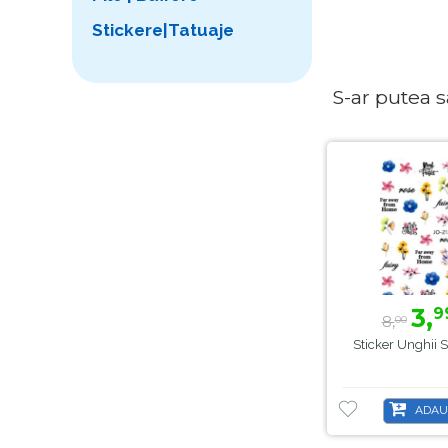
Stickere|Tatuaje
S-ar putea sa 
3,
9
8,
00
Sticker Unghii 
ADAU