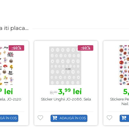
iti placa...
-50%
-50%
lei
3,
lei
5
9
99
8,
00
Sela, JO-2120
Sticker Unghii JO-2086, Sela
Stickere P
Nail
GĂ ÎN COȘ
ADAUGĂ ÎN COȘ