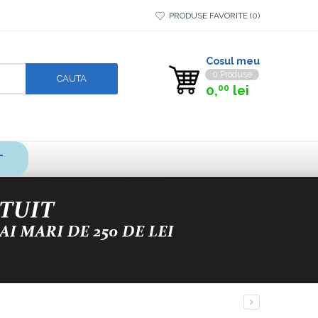
PRODUSE FAVORITE
0
Cosul meu
0 Produse
0,
lei
00
T