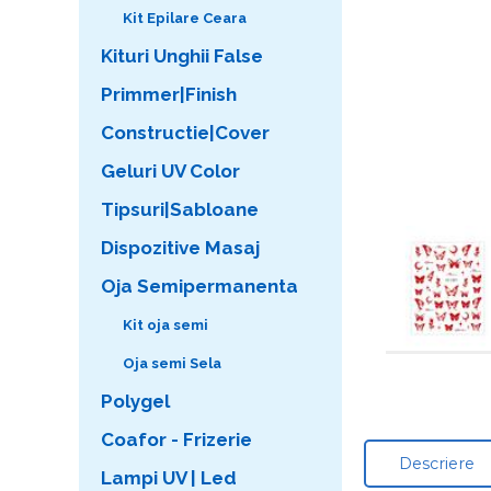
Kit Epilare Ceara
Kituri Unghii False
Primmer|Finish
Constructie|Cover
Geluri UV Color
Tipsuri|Sabloane
Dispozitive Masaj
Oja Semipermanenta
Kit oja semi
Oja semi Sela
Polygel
Coafor - Frizerie
Descriere
Lampi UV | Led