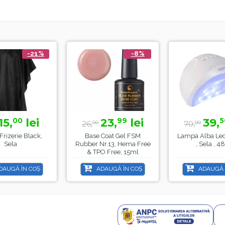
-21%
-8%
15,
lei
23,
lei
39,
00
99
5
26,
70,
00
00
rizerie Black,
Base Coat Gel FSM
Lampa Alba Le
Sela
Rubber Nr.13, Hema Free
, Sela , 4
& TPO Free, 15ml
AUGĂ ÎN COȘ
ADAUGĂ ÎN COȘ
ADAUGĂ 