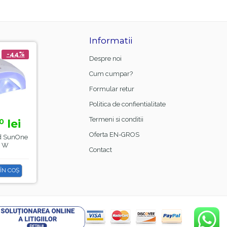
Informatii
-44%
-21%
-8%
Despre noi
Cum cumpar?
Formular retur
Politica de confientialitate
Termeni si conditii
lei
15,
lei
23,
lei
0
00
99
18,
26,
99
00
Oferta EN-GROS
d SunOne
Manta Frizerie Black,
Base Coat Gel FSM
8 W
Sela
Rubber Nr.13, Hema Fr
Contact
& TPO Free, 15ml
ÎN COȘ
ADAUGĂ ÎN COȘ
ADAUGĂ ÎN COȘ