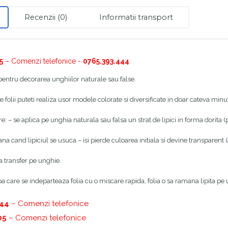
Recenzii (0)
Informatii transport
5
– Comenzi telefonice -
0765.393.444
 pentru decorarea unghiilor naturale sau false.
 folii puteti realiza usor modele colorate si diversificate in doar cateva minu
re: – se aplica pe unghia naturala sau falsa un strat de lipici in forma dorita
ana cand lipiciul se usuca – isi pierde culoarea initiala si devine transparent
ia transfer pe unghie.
 care se indeparteaza folia cu o miscare rapida, folia o sa ramana lipita pe un
444
– Comenzi telefonice
05
– Comenzi telefonice