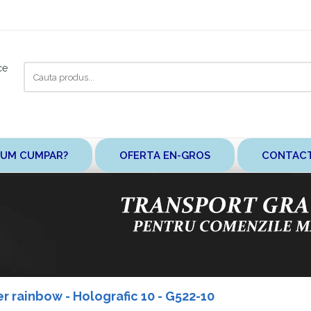
Cauta
ce
aici
UM CUMPAR?
OFERTA EN-GROS
CONTAC
er rainbow - Holografic 10 - G522-10