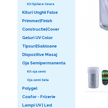
Kit Epilare Ceara
Kituri Unghii False
Primmer|Finish
Constructie|Cover
Geluri UV Color
Tipsuri|Sabloane
Dispozitive Masaj
Oja Semipermanenta
Kit oja semi
Oja semi Sela
Polygel
Coafor - Frizerie
Lampi UV | Led