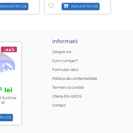
ADAUGĂ ÎN COȘ
ADAUGĂ ÎN COȘ
Informatii
-44%
-21%
Despre noi
Cum cumpar?
Formular retur
Politica de confientialitate
Termeni si conditii
lei
15,
lei
0
00
18,
99
Oferta EN-GROS
d SunOne
Manta Frizerie Black,
48 W
Sela
Contact
ÎN COȘ
ADAUGĂ ÎN COȘ