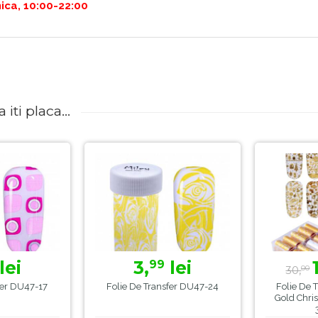
ica, 10:00-22:00
iti placa...
lei
3,
lei
99
30,
00
fer DU47-17
Folie De Transfer DU47-24
Folie De T
Gold Chris