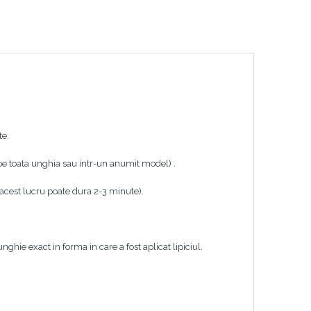
te.
 (pe toata unghia sau intr-un anumit model) .
 (acest lucru poate dura 2-3 minute).
ghie exact in forma in care a fost aplicat lipiciul.