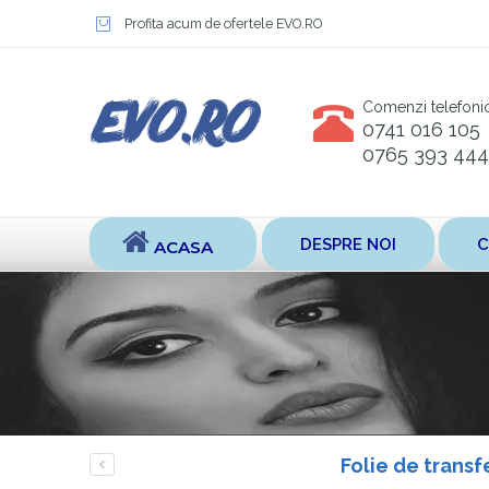
Profita acum de ofertele EVO.RO
Comenzi telefoni
0741 016 105
0765 393 444
DESPRE NOI
C
ACASA
Folie de transf