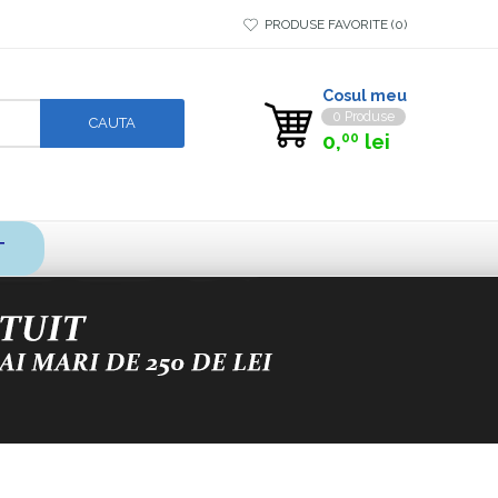
PRODUSE FAVORITE
0
Cosul meu
0 Produse
0,
lei
00
T