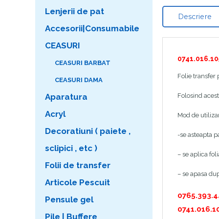
Lenjerii de pat
Descriere
Accesorii|Consumabile
CEASURI
0741.016.10
CEASURI BARBAT
Folie transfer
CEASURI DAMA
Folosind aceste
Aparatura
Acryl
Mod de utiliza
Decoratiuni ( paiete ,
-se asteapta p
sclipici , etc )
– se aplica fol
Folii de transfer
– se apasa dupa
Articole Pescuit
0765.393.
Pensule gel
0741.016.1
Pile | Buffere