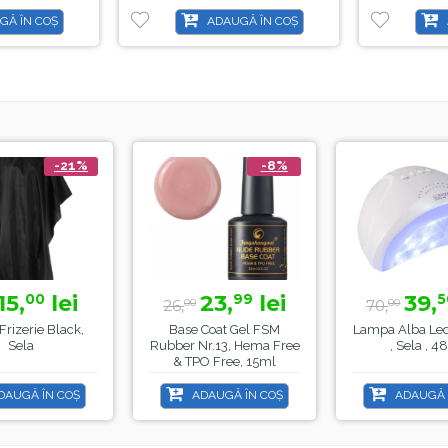
GĂ ÎN COȘ
ADAUGĂ ÎN COȘ
-21%
-8%
15,
lei
23,
lei
39,
00
99
5
26,
70,
00
00
Frizerie Black,
Base Coat Gel FSM
Lampa Alba Le
Sela
Rubber Nr.13, Hema Free
, Sela , 
& TPO Free, 15ml
DAUGĂ ÎN COȘ
ADAUGĂ ÎN COȘ
ADAUGĂ 