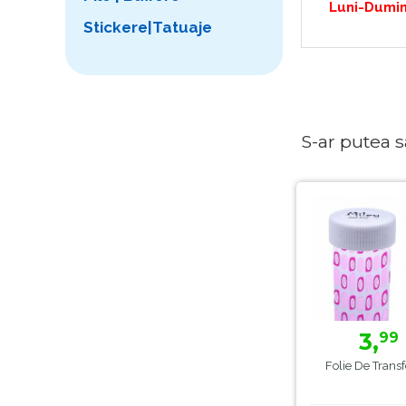
Luni-Dumin
Stickere|Tatuaje
S-ar putea sa 
3,
99
Folie De Trans