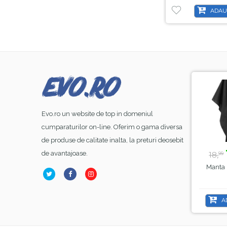
ADAU
-8%
-44%
Evo.ro un website de top in domeniul
cumparaturilor on-line. Oferim o gama diversa
de produse de calitate inalta, la preturi deosebit
23,
lei
39,
lei
99
50
de avantajoase.
26,
70,
18,
00
00
99
Base Coat Gel FSM
Lampa Alba Led SunOne
Manta 
ubber Nr.13, Hema Free
, Sela , 48 W
& TPO Free, 15ml
ADAUGĂ ÎN COȘ
ADAUGĂ ÎN COȘ
A