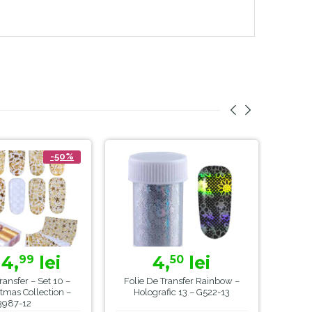
-50%
14,
lei
4,
lei
99
50
ransfer – Set 10 –
Folie De Transfer Rainbow –
Foli
tmas Collection –
Holografic 13 – G522-13
3987-12